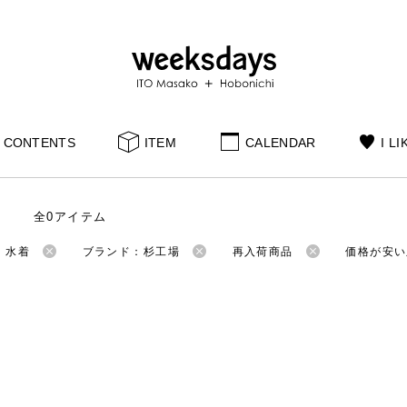
CONTENTS
ITEM
CALENDAR
I LI
全0アイテム
：水着
ブランド：杉工場
再入荷商品
価格が安い