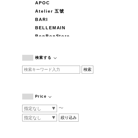
APOC
Atelier 五號
BARI
BELLEMAIN
BonBonStore
BOUQUET de L'UNE
branc branc
検索する
by basics
CATWORTH
chisaki
CI-VA
COGTHEBIGSMOKE
Price
cohan
〜
CONVERSE
DEAN & DELUCA
DRESS HERSELF
DUENDE