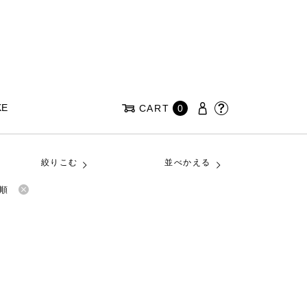
KE
CART
0
絞りこむ
並べかえる
順