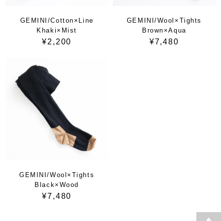
GEMINI/Cotton×Line
GEMINI/Wool×Tights
Khaki×Mist
Brown×Aqua
¥2,200
¥7,480
GEMINI/Wool×Tights
Black×Wood
¥7,480