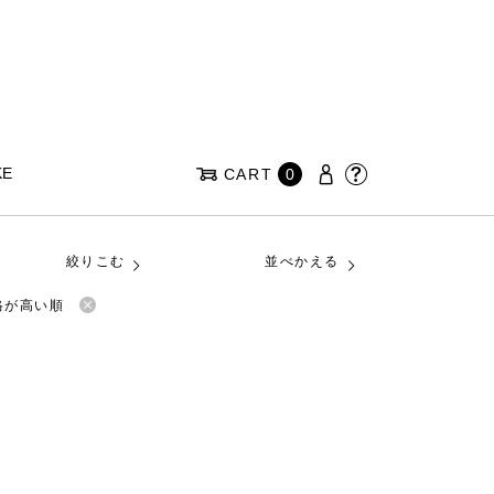
KE
CART
0
絞りこむ
並べかえる
格が高い順