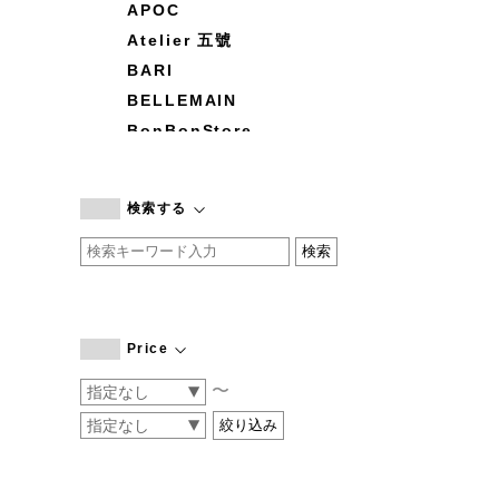
APOC
Atelier 五號
BARI
BELLEMAIN
BonBonStore
BOUQUET de L'UNE
branc branc
検索する
by basics
CATWORTH
chisaki
CI-VA
COGTHEBIGSMOKE
Price
cohan
〜
CONVERSE
DEAN & DELUCA
DRESS HERSELF
DUENDE