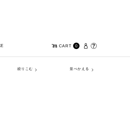
KE
CART
0
絞りこむ
並べかえる