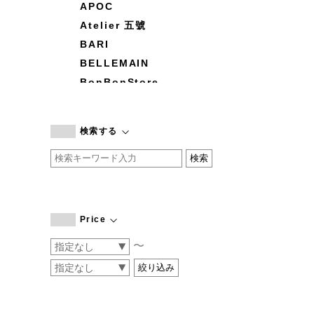
APOC
Atelier 五號
BARI
BELLEMAIN
BonBonStore
BOUQUET de L'UNE
branc branc
検索する
by basics
CATWORTH
chisaki
CI-VA
COGTHEBIGSMOKE
Price
cohan
〜
CONVERSE
DEAN & DELUCA
DRESS HERSELF
DUENDE