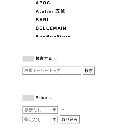
APOC
Atelier 五號
BARI
BELLEMAIN
BonBonStore
BOUQUET de L'UNE
branc branc
検索する
by basics
CATWORTH
chisaki
CI-VA
COGTHEBIGSMOKE
Price
cohan
〜
CONVERSE
DEAN & DELUCA
DRESS HERSELF
DUENDE