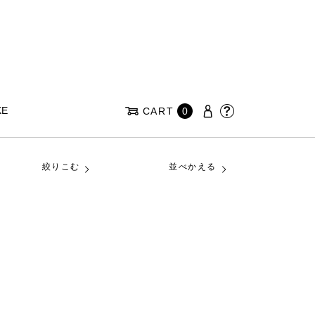
KE
CART
0
絞りこむ
並べかえる