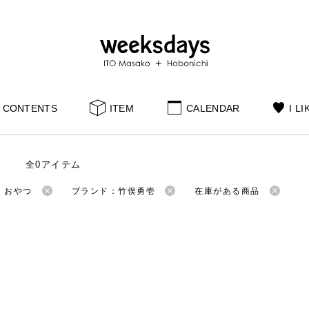
CONTENTS
ITEM
CALENDAR
I LI
全0アイテム
：おやつ
ブランド：竹俣勇壱
在庫がある商品