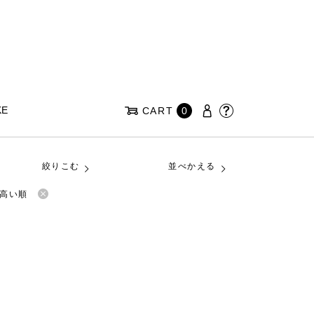
KE
CART
0
絞りこむ
並べかえる
高い順