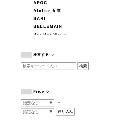
APOC
Atelier 五號
BARI
BELLEMAIN
BonBonStore
BOUQUET de L'UNE
branc branc
検索する
by basics
CATWORTH
chisaki
CI-VA
COGTHEBIGSMOKE
Price
cohan
〜
CONVERSE
DEAN & DELUCA
DRESS HERSELF
DUENDE