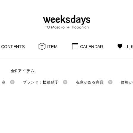
CONTENTS
ITEM
CALENDAR
I LI
全0アイテム
：傘
ブランド：松徳硝子
在庫がある商品
価格が