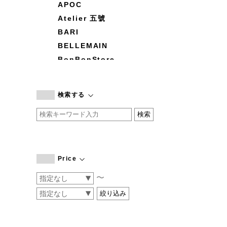
APOC
Atelier 五號
BARI
BELLEMAIN
BonBonStore
BOUQUET de L'UNE
branc branc
検索する
by basics
CATWORTH
chisaki
CI-VA
COGTHEBIGSMOKE
Price
cohan
〜
CONVERSE
DEAN & DELUCA
DRESS HERSELF
DUENDE