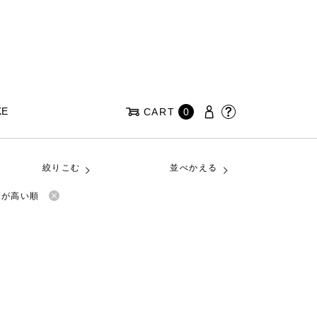
KE
CART
0
絞りこむ
並べかえる
格が高い順