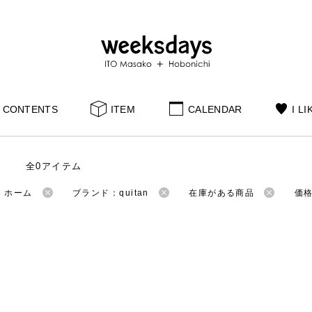
CONTENTS
ITEM
CALENDAR
I LI
全0アイテム
：ホーム
ブランド：quitan
在庫がある商品
価