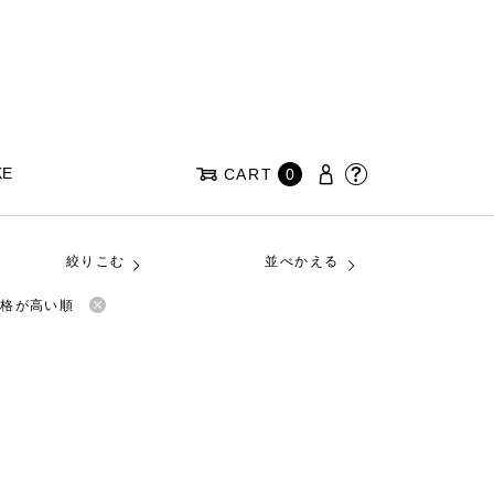
KE
CART
0
絞りこむ
並べかえる
価格が高い順