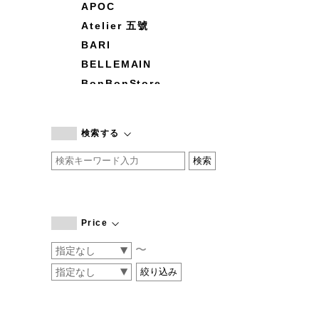
APOC
Atelier 五號
BARI
BELLEMAIN
BonBonStore
BOUQUET de L'UNE
branc branc
検索する
by basics
CATWORTH
chisaki
CI-VA
COGTHEBIGSMOKE
Price
cohan
〜
CONVERSE
DEAN & DELUCA
DRESS HERSELF
DUENDE