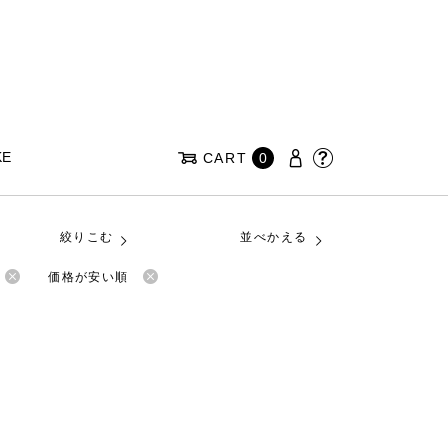
KE
CART
0
絞りこむ
並べかえる
価格が安い順