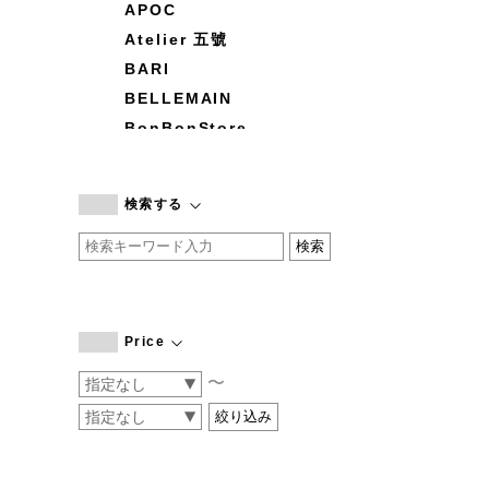
APOC
Atelier 五號
BARI
BELLEMAIN
BonBonStore
BOUQUET de L'UNE
branc branc
検索する
by basics
CATWORTH
chisaki
CI-VA
COGTHEBIGSMOKE
Price
cohan
〜
CONVERSE
DEAN & DELUCA
DRESS HERSELF
DUENDE