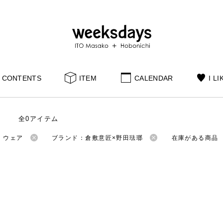
CONTENTS
ITEM
CALENDAR
I LI
全0アイテム
：ウェア
ブランド：倉敷意匠×野田琺瑯
在庫がある商品