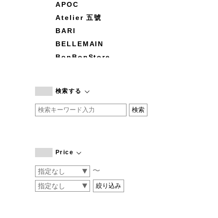
APOC
Atelier 五號
BARI
BELLEMAIN
BonBonStore
BOUQUET de L'UNE
branc branc
検索する
by basics
CATWORTH
chisaki
CI-VA
COGTHEBIGSMOKE
Price
cohan
〜
CONVERSE
DEAN & DELUCA
DRESS HERSELF
DUENDE