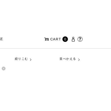
KE
CART
0
絞りこむ
並べかえる