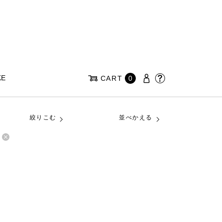
KE
CART
0
絞りこむ
並べかえる