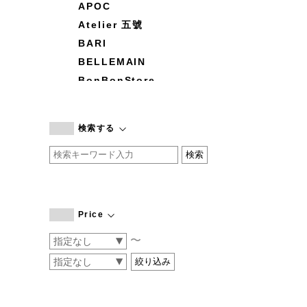
APOC
Atelier 五號
BARI
BELLEMAIN
BonBonStore
BOUQUET de L'UNE
branc branc
検索する
by basics
CATWORTH
chisaki
CI-VA
COGTHEBIGSMOKE
Price
cohan
〜
CONVERSE
DEAN & DELUCA
DRESS HERSELF
DUENDE