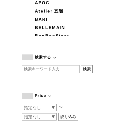
APOC
Atelier 五號
BARI
BELLEMAIN
BonBonStore
BOUQUET de L'UNE
branc branc
検索する
by basics
CATWORTH
chisaki
CI-VA
COGTHEBIGSMOKE
Price
cohan
〜
CONVERSE
DEAN & DELUCA
DRESS HERSELF
DUENDE