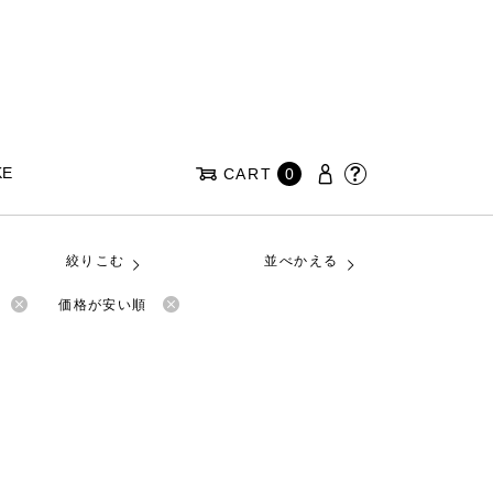
KE
CART
0
絞りこむ
並べかえる
価格が安い順