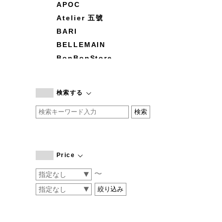
APOC
Atelier 五號
BARI
BELLEMAIN
BonBonStore
BOUQUET de L'UNE
branc branc
検索する
by basics
CATWORTH
chisaki
CI-VA
COGTHEBIGSMOKE
Price
cohan
〜
CONVERSE
DEAN & DELUCA
DRESS HERSELF
DUENDE