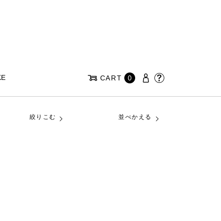
KE
CART
0
絞りこむ
並べかえる