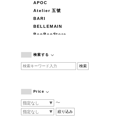
APOC
Atelier 五號
BARI
BELLEMAIN
BonBonStore
BOUQUET de L'UNE
branc branc
検索する
by basics
CATWORTH
chisaki
CI-VA
COGTHEBIGSMOKE
Price
cohan
〜
CONVERSE
DEAN & DELUCA
DRESS HERSELF
DUENDE