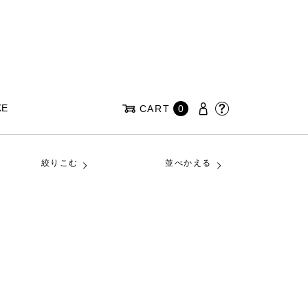
KE
CART
0
絞りこむ
並べかえる