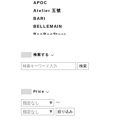
APOC
Atelier 五號
BARI
BELLEMAIN
BonBonStore
BOUQUET de L'UNE
branc branc
検索する
by basics
CATWORTH
chisaki
CI-VA
COGTHEBIGSMOKE
Price
cohan
〜
CONVERSE
DEAN & DELUCA
DRESS HERSELF
DUENDE