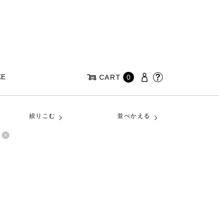
KE
CART
0
絞りこむ
並べかえる