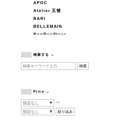
APOC
Atelier 五號
BARI
BELLEMAIN
BonBonStore
BOUQUET de L'UNE
branc branc
検索する
by basics
CATWORTH
chisaki
CI-VA
COGTHEBIGSMOKE
Price
cohan
〜
CONVERSE
DEAN & DELUCA
DRESS HERSELF
DUENDE