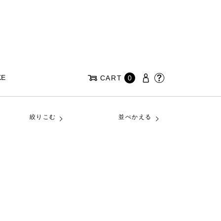
KE
CART
0
絞りこむ
並べかえる