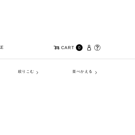
KE
CART
0
絞りこむ
並べかえる