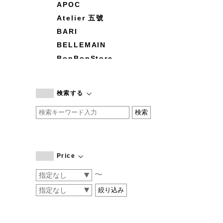
APOC
Atelier 五號
BARI
BELLEMAIN
BonBonStore
BOUQUET de L'UNE
branc branc
検索する
by basics
CATWORTH
chisaki
CI-VA
COGTHEBIGSMOKE
Price
cohan
〜
CONVERSE
DEAN & DELUCA
DRESS HERSELF
DUENDE