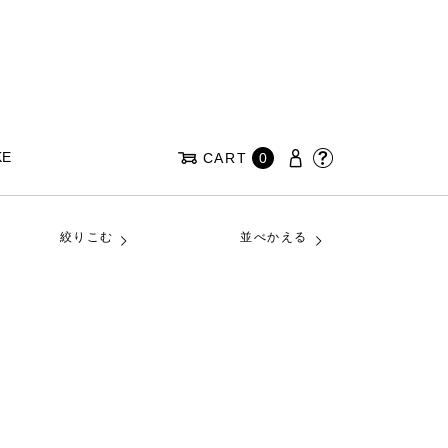
KE
CART
0
絞りこむ
並べかえる