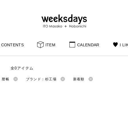
CONTENTS
ITEM
CALENDAR
I LI
全0アイテム
：暦帳
ブランド：杉工場
新着順