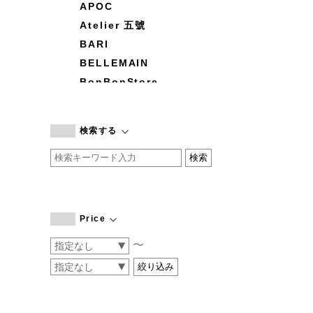
APOC
Atelier 五號
BARI
BELLEMAIN
BonBonStore
BOUQUET de L'UNE
branc branc
検索する
by basics
CATWORTH
chisaki
CI-VA
COGTHEBIGSMOKE
Price
cohan
〜
CONVERSE
DEAN & DELUCA
DRESS HERSELF
DUENDE