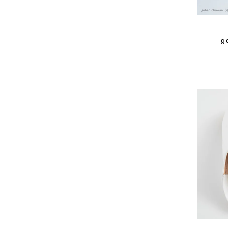
OCUCCI jewelry
OLU PRODUCTS
oru
g
OSAJI
Owen Barry
P.H.DESIGNS
pageaérée
quitan
RaPPELER
RATTA RATTARR
ROROS TWEED
SAITO WOOD
SAQUI
SARO
Satomi Kawakita Jewelry
SAYAKA DAVIS
SEVEN BY SEVEN