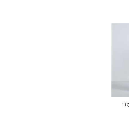
uka
VELOZ
VINCENT PRADIER
warang wayan
weeksdays
Yarmo
yumiko iihoshi porcelain
zattu
ニーチェアエックス
ヤブクグリ生活道具研究室
三久工芸
中里花子
伊藤環
余[yo]
LI
倉敷意匠×野田琺瑯
北の住まい設計社
吉岡木工