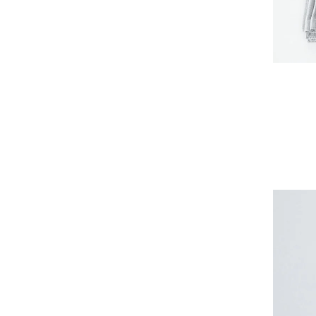
EGI
Fatima Morocco
fog linen work
FUA accessory
GERMAN TRAINER
Harriss
HARRISS GRACE
HENRI
himie
Honnete
i ro se
JINS
JOHNBULL
KARMAN LINE
KEnTe
L'UNE