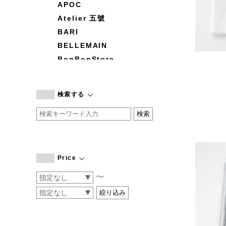
APOC
Atelier 五號
BARI
BELLEMAIN
BonBonStore
BOUQUET de L'UNE
branc branc
検索する
by basics
CATWORTH
chisaki
CI-VA
COGTHEBIGSMOKE
Price
cohan
〜
CONVERSE
DEAN & DELUCA
DRESS HERSELF
DUENDE