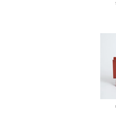
Sghr スガハラ
SHOZO COFFEE
SLOANE
SPELTA
STAMP AND DIARY
Stilmoda
SUNSPEL
t.yamai paris
talo
TAMPICO
TANDEM
TEMBEA
The care
THE LIBRARY
TITLES
trippen