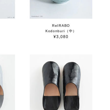
）
ReIRABO
Kodonburi（中）
¥3,080