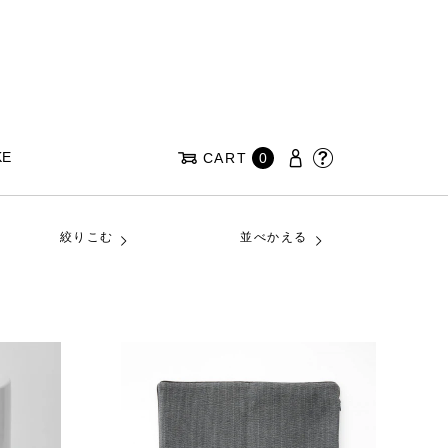
KE
CART
0
絞りこむ
並べかえる