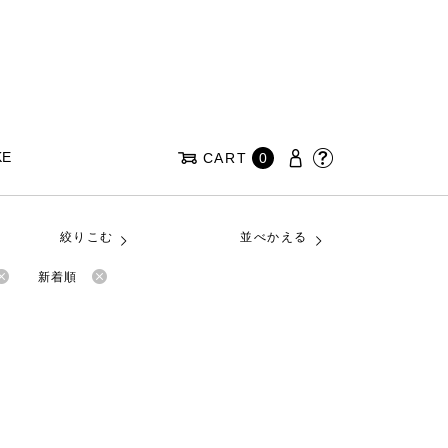
KE
CART
0
絞りこむ
並べかえる
新着順