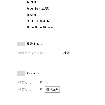
APOC
Atelier 五號
BARI
BELLEMAIN
BonBonStore
BOUQUET de L'UNE
branc branc
検索する
by basics
CATWORTH
chisaki
CI-VA
COGTHEBIGSMOKE
Price
cohan
〜
CONVERSE
DEAN & DELUCA
DRESS HERSELF
DUENDE