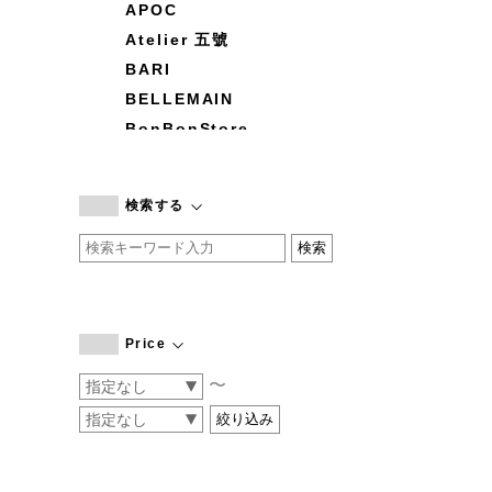
APOC
Atelier 五號
BARI
BELLEMAIN
BonBonStore
BOUQUET de L'UNE
branc branc
検索する
by basics
CATWORTH
chisaki
CI-VA
COGTHEBIGSMOKE
Price
cohan
〜
CONVERSE
DEAN & DELUCA
DRESS HERSELF
DUENDE