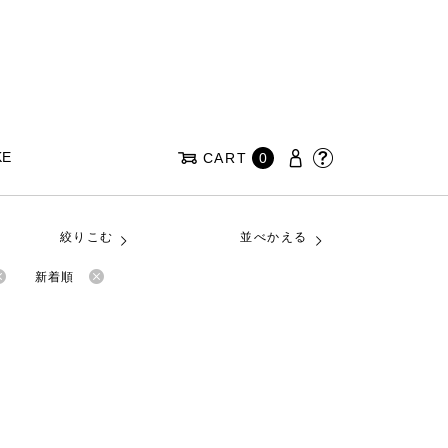
KE
CART
0
絞りこむ
並べかえる
新着順