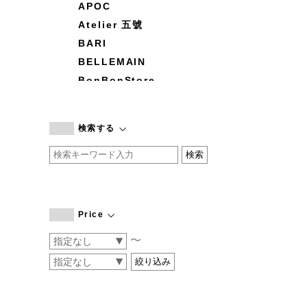
APOC
Atelier 五號
BARI
BELLEMAIN
BonBonStore
BOUQUET de L'UNE
branc branc
検索する
by basics
CATWORTH
chisaki
CI-VA
COGTHEBIGSMOKE
Price
cohan
〜
CONVERSE
DEAN & DELUCA
DRESS HERSELF
DUENDE