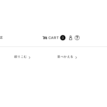
KE
CART
0
絞りこむ
並べかえる