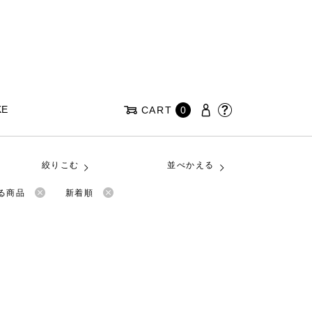
KE
CART
0
絞りこむ
並べかえる
る商品
新着順