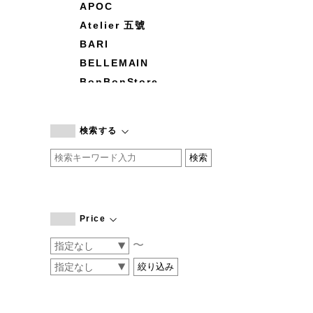
APOC
Atelier 五號
BARI
BELLEMAIN
BonBonStore
BOUQUET de L'UNE
branc branc
検索する
by basics
CATWORTH
chisaki
CI-VA
COGTHEBIGSMOKE
Price
cohan
〜
CONVERSE
DEAN & DELUCA
DRESS HERSELF
DUENDE