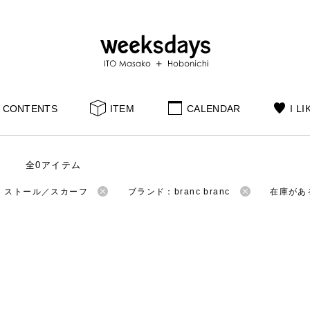
CONTENTS
ITEM
CALENDAR
I LI
全0アイテム
：ストール／スカーフ
ブランド：branc branc
在庫があ