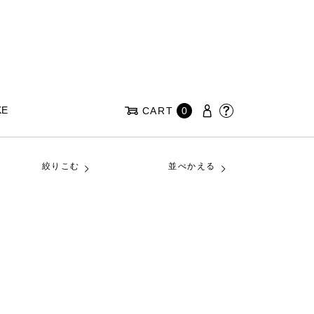
KE
CART
0
絞りこむ
並べかえる