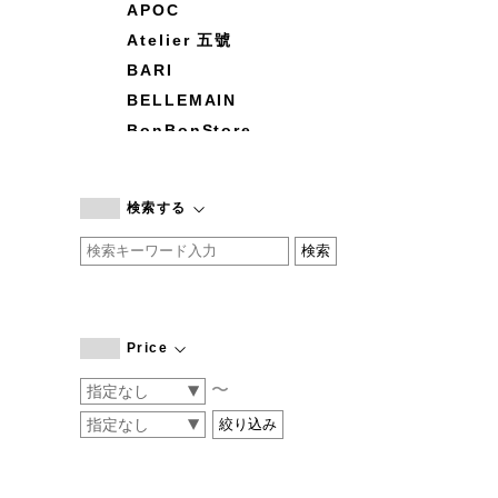
APOC
Atelier 五號
BARI
BELLEMAIN
BonBonStore
BOUQUET de L'UNE
branc branc
検索する
by basics
CATWORTH
chisaki
CI-VA
COGTHEBIGSMOKE
Price
cohan
〜
CONVERSE
DEAN & DELUCA
DRESS HERSELF
DUENDE