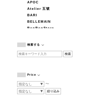
APOC
Atelier 五號
BARI
BELLEMAIN
BonBonStore
BOUQUET de L'UNE
branc branc
検索する
by basics
CATWORTH
chisaki
CI-VA
COGTHEBIGSMOKE
Price
cohan
〜
CONVERSE
DEAN & DELUCA
DRESS HERSELF
DUENDE