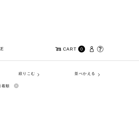
KE
CART
0
絞りこむ
並べかえる
新着順