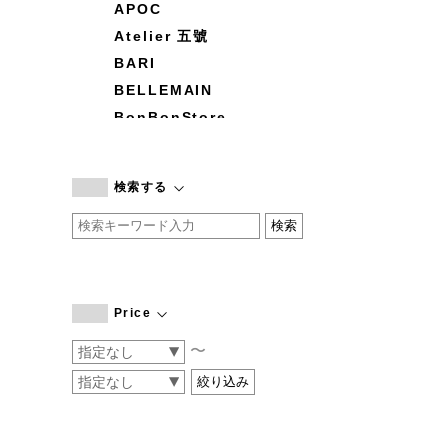
APOC
Atelier 五號
BARI
BELLEMAIN
BonBonStore
BOUQUET de L'UNE
branc branc
検索する
by basics
CATWORTH
chisaki
CI-VA
COGTHEBIGSMOKE
Price
cohan
〜
CONVERSE
DEAN & DELUCA
DRESS HERSELF
DUENDE