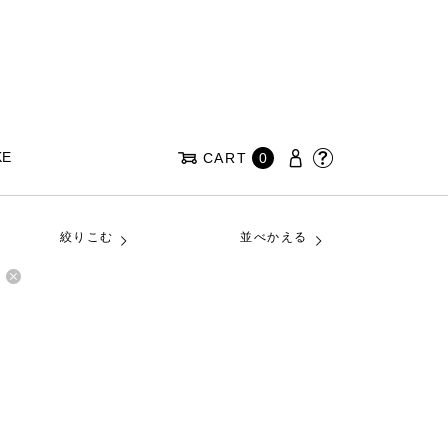
KE
CART
0
絞りこむ
並べかえる