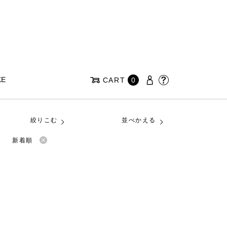
KE
CART
0
絞りこむ
並べかえる
新着順