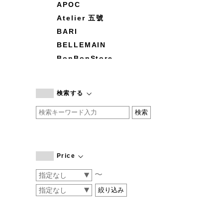
APOC
Atelier 五號
BARI
BELLEMAIN
BonBonStore
BOUQUET de L'UNE
branc branc
検索する
by basics
CATWORTH
chisaki
CI-VA
COGTHEBIGSMOKE
Price
cohan
〜
CONVERSE
DEAN & DELUCA
DRESS HERSELF
DUENDE