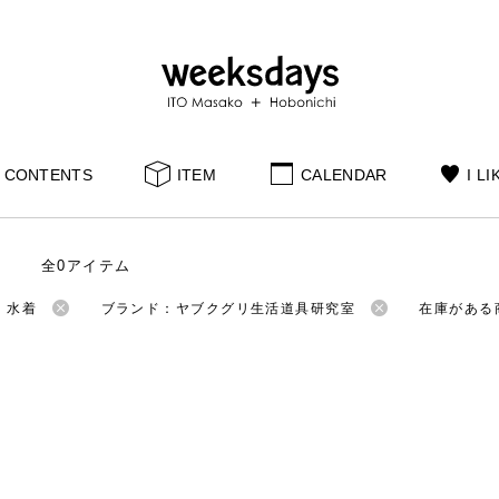
CONTENTS
ITEM
CALENDAR
I LI
全0アイテム
：水着
ブランド：ヤブクグリ生活道具研究室
在庫がある