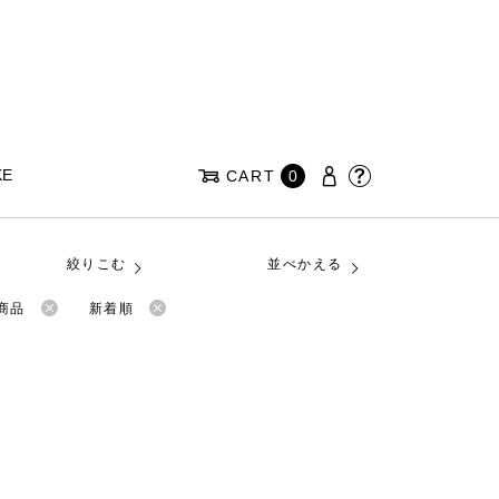
KE
CART
0
絞りこむ
並べかえる
商品
新着順