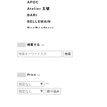
APOC
Atelier 五號
BARI
BELLEMAIN
BonBonStore
BOUQUET de L'UNE
branc branc
検索する
by basics
CATWORTH
chisaki
CI-VA
COGTHEBIGSMOKE
Price
cohan
〜
CONVERSE
DEAN & DELUCA
DRESS HERSELF
DUENDE