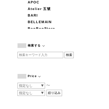
APOC
Atelier 五號
BARI
BELLEMAIN
BonBonStore
BOUQUET de L'UNE
branc branc
検索する
by basics
CATWORTH
chisaki
CI-VA
COGTHEBIGSMOKE
Price
cohan
〜
CONVERSE
DEAN & DELUCA
DRESS HERSELF
DUENDE