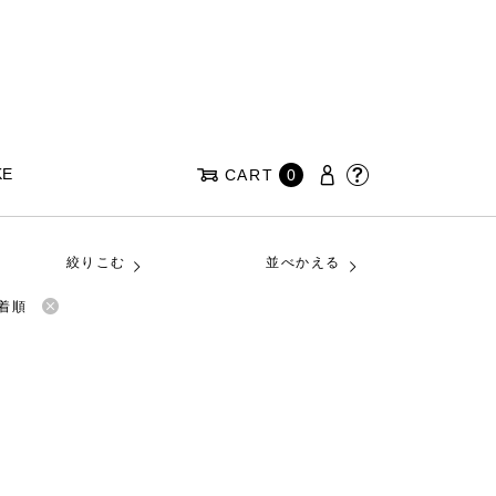
KE
CART
0
絞りこむ
並べかえる
着順