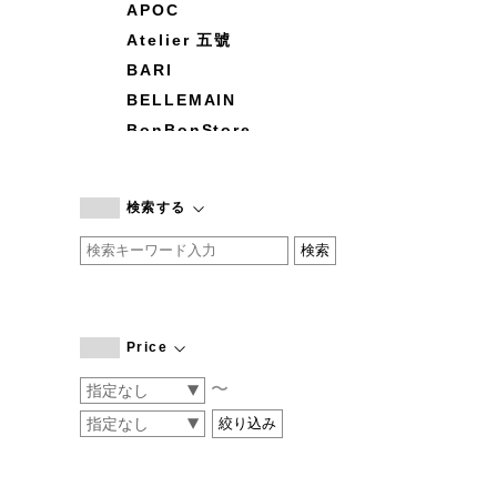
APOC
Atelier 五號
BARI
BELLEMAIN
BonBonStore
BOUQUET de L'UNE
branc branc
検索する
by basics
CATWORTH
chisaki
CI-VA
COGTHEBIGSMOKE
Price
cohan
〜
CONVERSE
DEAN & DELUCA
DRESS HERSELF
DUENDE