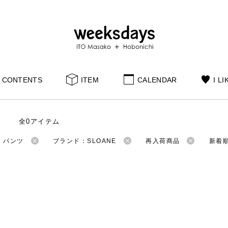
CONTENTS
ITEM
CALENDAR
I LI
全0アイテム
：パンツ
ブランド：SLOANE
再入荷商品
新着