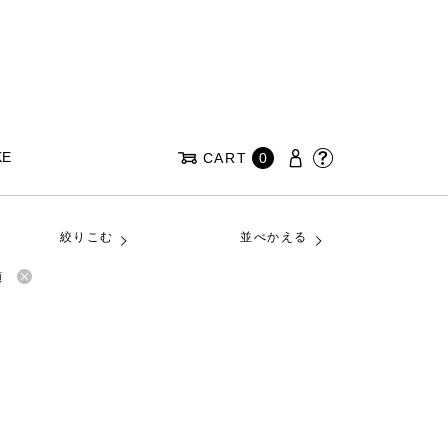
KE
CART
0
絞りこむ
並べかえる
順