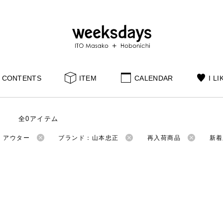
CONTENTS
ITEM
CALENDAR
I LI
全0アイテム
：アウター
ブランド：山本忠正
再入荷商品
新着