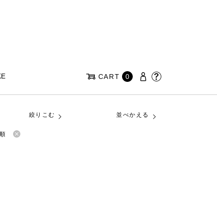
KE
CART
0
絞りこむ
並べかえる
順