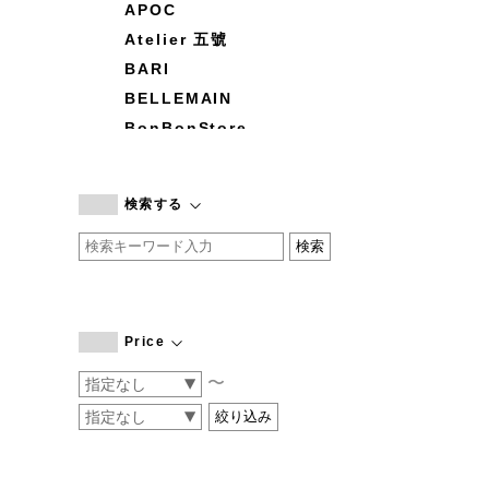
APOC
Atelier 五號
BARI
BELLEMAIN
BonBonStore
BOUQUET de L'UNE
branc branc
検索する
by basics
CATWORTH
chisaki
CI-VA
COGTHEBIGSMOKE
Price
cohan
〜
CONVERSE
DEAN & DELUCA
DRESS HERSELF
DUENDE