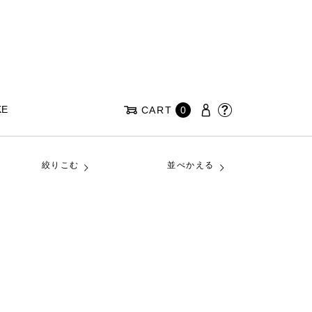
KE
CART
0
絞りこむ
並べかえる