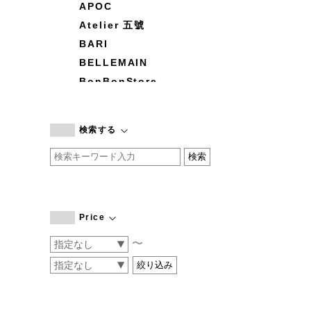
APOC
Atelier 五號
BARI
BELLEMAIN
BonBonStore
BOUQUET de L'UNE
branc branc
検索する
by basics
CATWORTH
chisaki
CI-VA
COGTHEBIGSMOKE
Price
cohan
〜
CONVERSE
DEAN & DELUCA
DRESS HERSELF
DUENDE