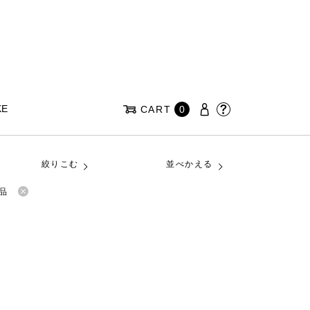
KE
CART
0
絞りこむ
並べかえる
品