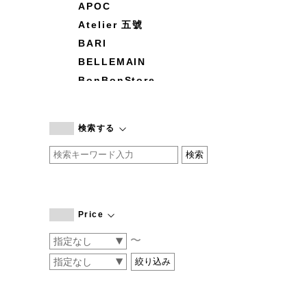
APOC
Atelier 五號
BARI
BELLEMAIN
BonBonStore
BOUQUET de L'UNE
branc branc
検索する
by basics
CATWORTH
chisaki
CI-VA
COGTHEBIGSMOKE
Price
cohan
〜
CONVERSE
DEAN & DELUCA
DRESS HERSELF
DUENDE