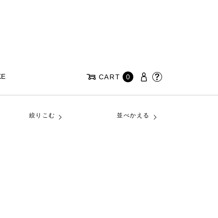
KE
CART
0
絞りこむ
並べかえる