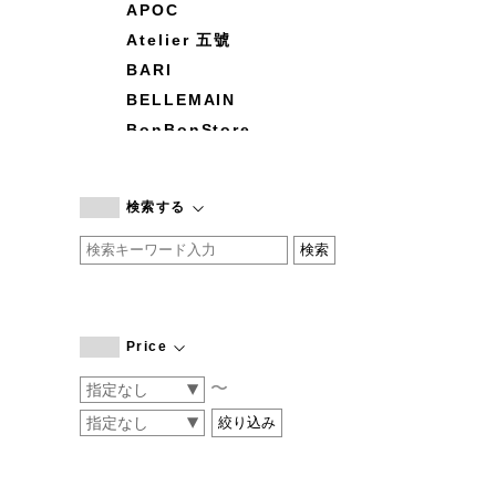
APOC
Atelier 五號
BARI
BELLEMAIN
BonBonStore
BOUQUET de L'UNE
branc branc
検索する
by basics
CATWORTH
chisaki
CI-VA
COGTHEBIGSMOKE
Price
cohan
〜
CONVERSE
DEAN & DELUCA
DRESS HERSELF
DUENDE