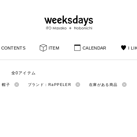
CONTENTS
ITEM
CALENDAR
I LI
全0アイテム
：帽子
ブランド：RaPPELER
在庫がある商品