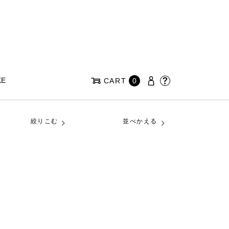
KE
CART
0
絞りこむ
並べかえる