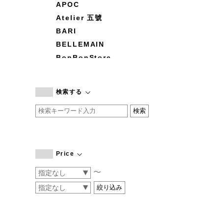
APOC
Atelier 五號
BARI
BELLEMAIN
BonBonStore
BOUQUET de L'UNE
branc branc
検索する
by basics
CATWORTH
chisaki
CI-VA
COGTHEBIGSMOKE
Price
cohan
〜
CONVERSE
DEAN & DELUCA
DRESS HERSELF
DUENDE