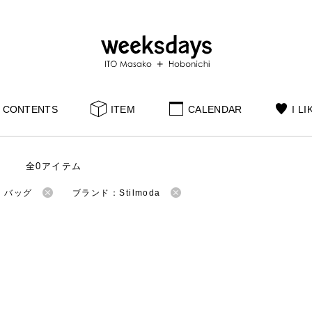
CONTENTS
ITEM
CALENDAR
I LI
全0アイテム
：バッグ
ブランド：Stilmoda