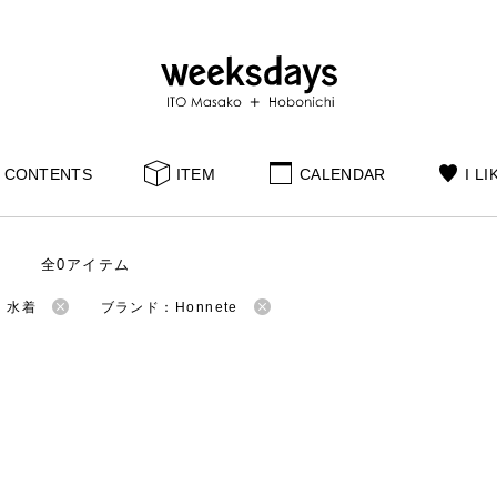
CONTENTS
ITEM
CALENDAR
I LI
全0アイテム
：水着
ブランド：Honnete