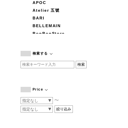
APOC
Atelier 五號
BARI
BELLEMAIN
BonBonStore
BOUQUET de L'UNE
branc branc
検索する
by basics
CATWORTH
chisaki
CI-VA
COGTHEBIGSMOKE
Price
cohan
〜
CONVERSE
DEAN & DELUCA
DRESS HERSELF
DUENDE