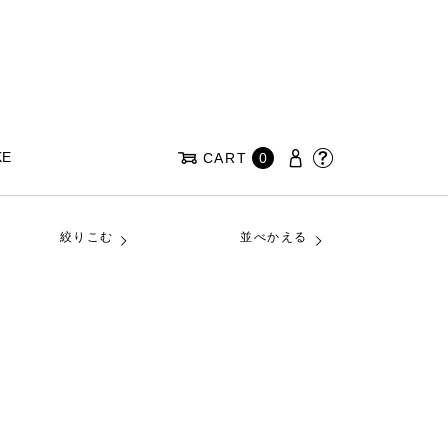
KE
CART
0
絞りこむ
並べかえる