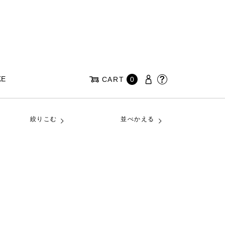
KE
CART
0
絞りこむ
並べかえる