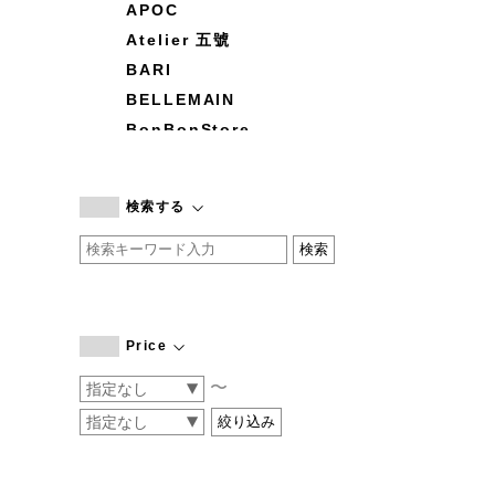
APOC
Atelier 五號
BARI
BELLEMAIN
BonBonStore
BOUQUET de L'UNE
branc branc
検索する
by basics
CATWORTH
chisaki
CI-VA
COGTHEBIGSMOKE
Price
cohan
〜
CONVERSE
DEAN & DELUCA
DRESS HERSELF
DUENDE