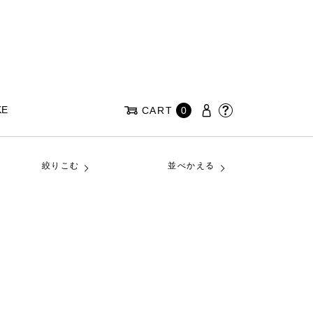
KE
CART
0
絞りこむ
並べかえる