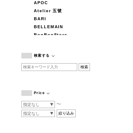
APOC
Atelier 五號
BARI
BELLEMAIN
BonBonStore
BOUQUET de L'UNE
branc branc
検索する
by basics
CATWORTH
chisaki
CI-VA
COGTHEBIGSMOKE
Price
cohan
〜
CONVERSE
DEAN & DELUCA
DRESS HERSELF
DUENDE