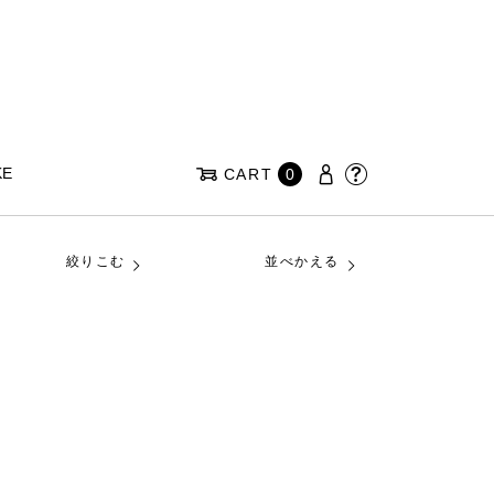
KE
CART
0
絞りこむ
並べかえる