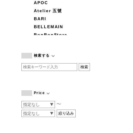
APOC
Atelier 五號
BARI
BELLEMAIN
BonBonStore
BOUQUET de L'UNE
branc branc
検索する
by basics
CATWORTH
chisaki
CI-VA
COGTHEBIGSMOKE
Price
cohan
〜
CONVERSE
DEAN & DELUCA
DRESS HERSELF
DUENDE