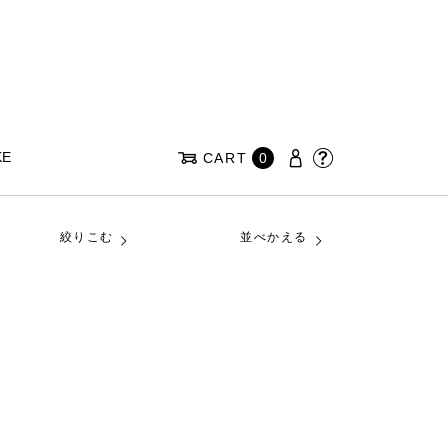
KE
CART
0
絞りこむ
並べかえる