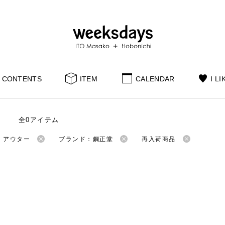
CONTENTS
ITEM
CALENDAR
I LI
全0アイテム
：アウター
ブランド：鋼正堂
再入荷商品