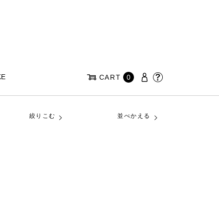
KE
CART
0
絞りこむ
並べかえる