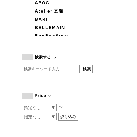
APOC
Atelier 五號
BARI
BELLEMAIN
BonBonStore
BOUQUET de L'UNE
branc branc
検索する
by basics
CATWORTH
chisaki
CI-VA
COGTHEBIGSMOKE
Price
cohan
〜
CONVERSE
DEAN & DELUCA
DRESS HERSELF
DUENDE