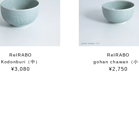
ReIRABO
ReIRABO
Kodonburi（中）
gohan chawan（
¥3,080
¥2,750