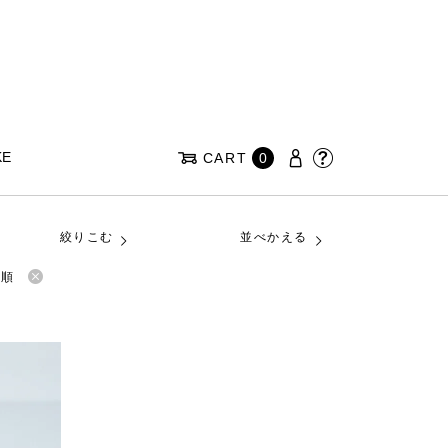
KE
CART
0
絞りこむ
並べかえる
い順