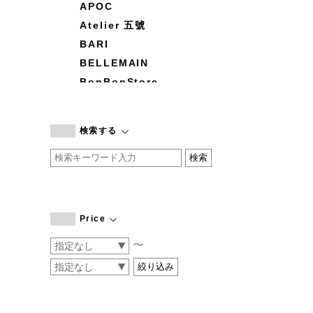
APOC
Atelier 五號
BARI
BELLEMAIN
BonBonStore
BOUQUET de L'UNE
branc branc
検索する
by basics
CATWORTH
chisaki
CI-VA
COGTHEBIGSMOKE
Price
cohan
〜
CONVERSE
DEAN & DELUCA
DRESS HERSELF
DUENDE