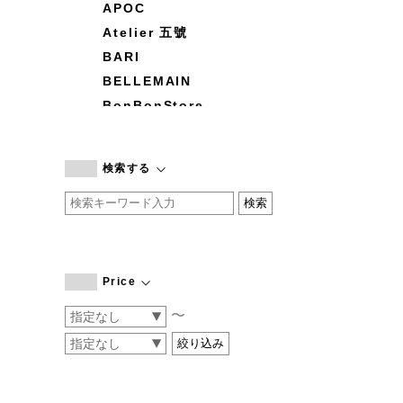
APOC
Atelier 五號
BARI
BELLEMAIN
BonBonStore
BOUQUET de L'UNE
branc branc
検索する
by basics
CATWORTH
chisaki
CI-VA
COGTHEBIGSMOKE
Price
cohan
〜
CONVERSE
DEAN & DELUCA
DRESS HERSELF
DUENDE