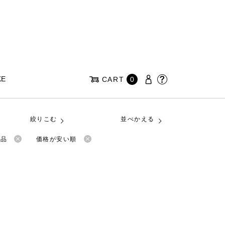
KE
CART
0
絞りこむ
並べかえる
商品
価格が安い順