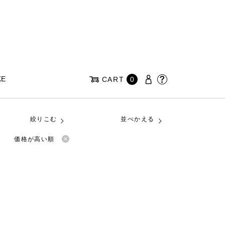
KE
CART
0
絞りこむ
並べかえる
価格が高い順