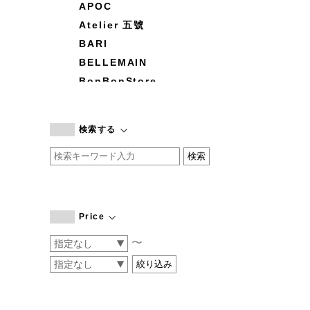
APOC
Atelier 五號
BARI
BELLEMAIN
BonBonStore
BOUQUET de L'UNE
branc branc
検索する
by basics
CATWORTH
chisaki
CI-VA
COGTHEBIGSMOKE
Price
cohan
〜
CONVERSE
DEAN & DELUCA
DRESS HERSELF
DUENDE