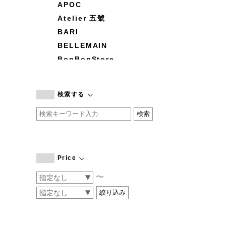
APOC
Atelier 五號
BARI
BELLEMAIN
BonBonStore
BOUQUET de L'UNE
branc branc
検索する
by basics
CATWORTH
chisaki
CI-VA
COGTHEBIGSMOKE
Price
cohan
〜
CONVERSE
DEAN & DELUCA
DRESS HERSELF
DUENDE