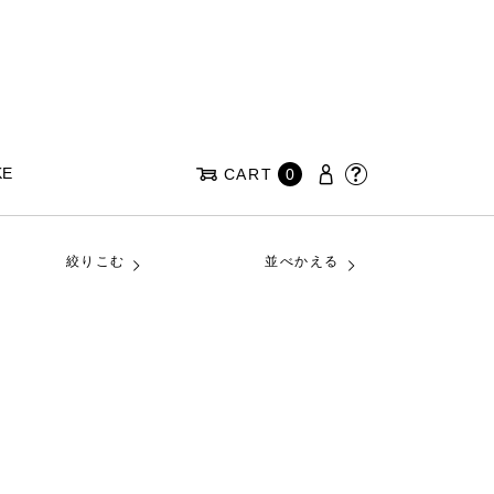
KE
CART
0
絞りこむ
並べかえる