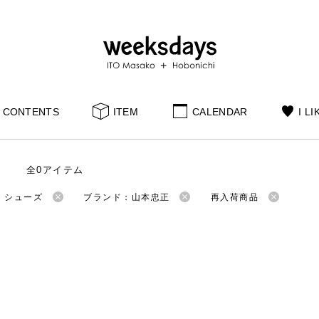
CONTENTS
ITEM
CALENDAR
I LI
全0アイテム
：シューズ
ブランド：山本忠正
再入荷商品