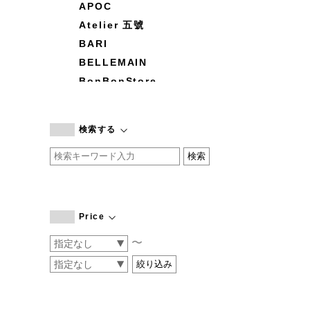
APOC
Atelier 五號
BARI
BELLEMAIN
BonBonStore
BOUQUET de L'UNE
branc branc
検索する
by basics
CATWORTH
chisaki
CI-VA
COGTHEBIGSMOKE
Price
cohan
〜
CONVERSE
DEAN & DELUCA
DRESS HERSELF
DUENDE