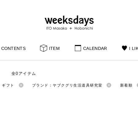
CONTENTS
ITEM
CALENDAR
I LI
全0アイテム
：ギフト
ブランド：ヤブクグリ生活道具研究室
新着順