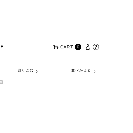
KE
CART
0
絞りこむ
並べかえる