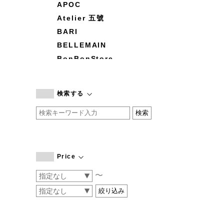
APOC
Atelier 五號
BARI
BELLEMAIN
BonBonStore
BOUQUET de L'UNE
branc branc
検索する
by basics
CATWORTH
chisaki
CI-VA
COGTHEBIGSMOKE
Price
cohan
〜
CONVERSE
DEAN & DELUCA
DRESS HERSELF
DUENDE