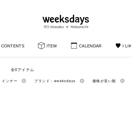
CONTENTS
ITEM
CALENDAR
I LI
全0アイテム
：インナー
ブランド：weeksdays
価格が安い順