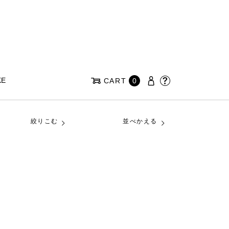
KE
CART
0
絞りこむ
並べかえる