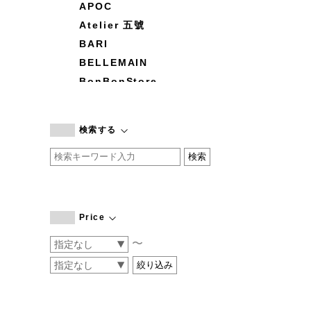
APOC
Atelier 五號
BARI
BELLEMAIN
BonBonStore
BOUQUET de L'UNE
branc branc
検索する
by basics
CATWORTH
chisaki
CI-VA
COGTHEBIGSMOKE
Price
cohan
〜
CONVERSE
DEAN & DELUCA
DRESS HERSELF
DUENDE