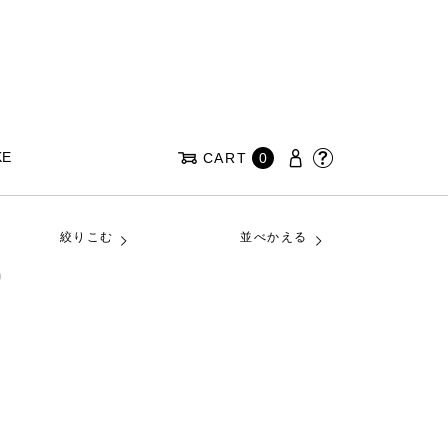
KE
CART
0
絞りこむ
並べかえる