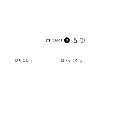
KE
CART
0
絞りこむ
並べかえる