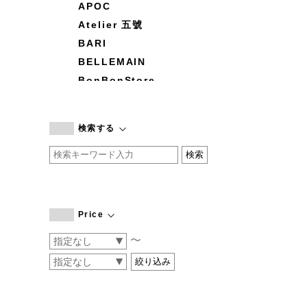
APOC
Atelier 五號
BARI
BELLEMAIN
BonBonStore
BOUQUET de L'UNE
branc branc
検索する
by basics
CATWORTH
chisaki
CI-VA
COGTHEBIGSMOKE
Price
cohan
〜
CONVERSE
DEAN & DELUCA
DRESS HERSELF
DUENDE