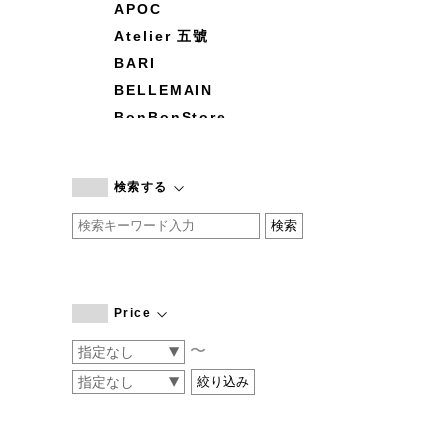
APOC
Atelier 五號
BARI
BELLEMAIN
BonBonStore
BOUQUET de L'UNE
branc branc
検索する
by basics
CATWORTH
chisaki
CI-VA
COGTHEBIGSMOKE
Price
cohan
〜
CONVERSE
DEAN & DELUCA
DRESS HERSELF
DUENDE