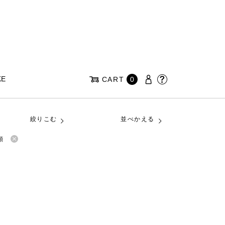
KE
CART
0
絞りこむ
並べかえる
順